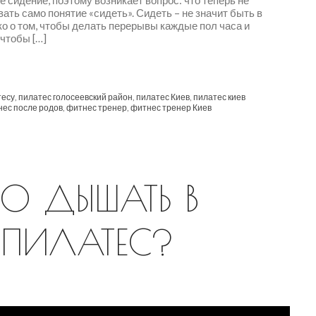
 сидение, поэтому возникает вопрос: что теперь не
ать само понятие «сидеть». Сидеть – не значит быть в
ько о том, чтобы делать перерывы каждые пол часа и
 чтобы […]
тесу
,
пилатес голосеевский район
,
пилатес Киев
,
пилатес киев
ес после родов
,
фитнес тренер
,
фитнес тренер Киев
О ДЫШАТЬ В
 ПИЛАТЕС?