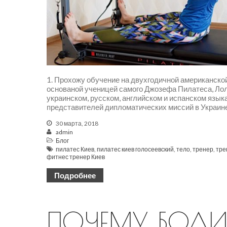
1. Прохожу обучение на двухгодичной американской 
основаной ученицей самого Джозефа Пилатеса, Лол
украинском, русском, английском и испанском языка
представителей дипломатических миссий в Украине и
30 марта, 2018
admin
Блог
пилатес Киев
,
пилатес киев голосеевский
,
тело
,
тренер
,
тре
фитнес тренер Киев
Подробнее
ПОЧЕМУ БОЛИТ