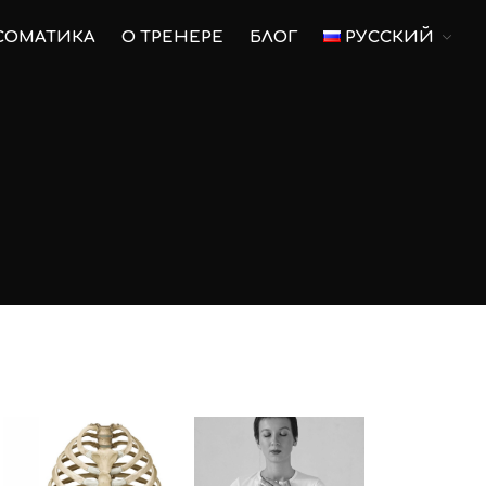
СОМАТИКА
О ТРЕНЕРЕ
БЛОГ
РУССКИЙ
Главная
Пилатес
Пилатес на оборудовании
Для беременных
Тренировки для беременных
Послеродовое
восстановление
Соматика
О тренере
Блог
Русский
Русский
English