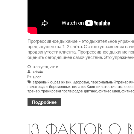
Прогрессивное дыхание – это дыхательное упражн
предыдущего на 1-2 счёта. С этого упражнения нач
продвинутости клиента. Прогрессивное дыхание пом
оценить сегодняшнее самочувствие. Это упражнение 
3 августа, 2018
admin
Блог
здоровый образ жизни
,
Здоровье
,
персональный тренер Ки
пилатес для беременных
,
пилатес Киев
,
пилатес киев голосее
тренер
,
тренировки после родов
,
фитнес
,
фитнес Киев
,
фитнес
Подробнее
13 ФАКТОВ О 