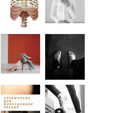
Українська
Как расслабить диафрагму?
Как вернуть чувствительность
живота?
ПРИНЦИПЫ РЕГУЛЯРНЫХ
ТРЕНИРОВОК (можно
подставить любое занятие
Практика заземления.
Аудионастройка
Упражнение для снятия
напряжения с мышц глаз.