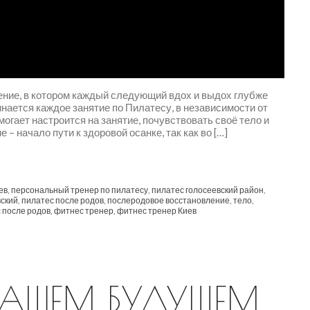
ение, в котором каждый следующий вдох и выдох глубже
инается каждое занятие по Пилатесу, в независимости от
огает настроится на занятие, почувствовать своё тело и
– начало пути к здоровой осанке, так как во […]
ев
,
персональный тренер по пилатесу
,
пилатес голосеевский район
,
вский
,
пилатес после родов
,
послеродовое восстановление
,
тело
,
 после родов
,
фитнес тренер
,
фитнес тренер Киев
ВАШЕМ БУДУЩЕМ