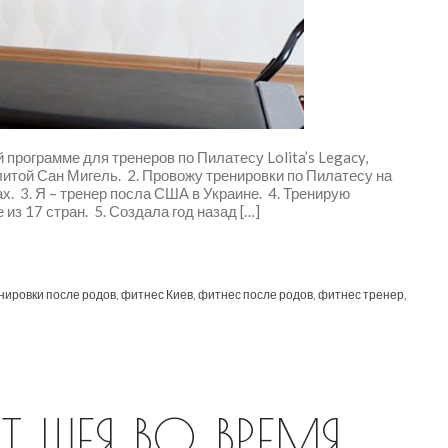
программе для тренеров по Пилатесу Lolita’s Legacy,
итой Сан Мигель. 2. Провожу тренировки по Пилатесу на
х. 3. Я – тренер посла США в Украине. 4. Тренирую
з 17 стран. 5. Создала год назад […]
нировки после родов
,
фитнес Киев
,
фитнес после родов
,
фитнес тренер
,
 ШЕЯ ВО ВРЕМЯ