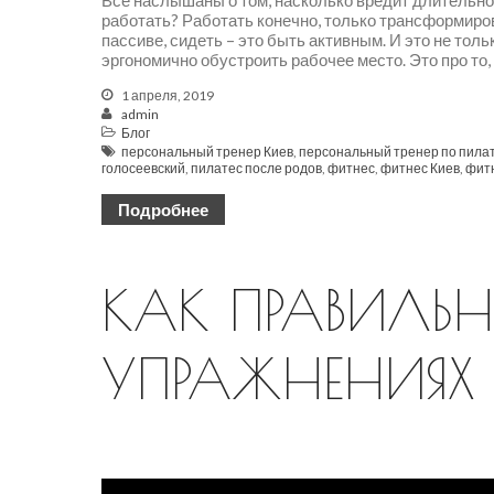
Все наслышаны о том, насколько вредит длительное
работать? Работать конечно, только трансформиров
пассиве, сидеть – это быть активным. И это не тол
эргономично обустроить рабочее место. Это про то,
1 апреля, 2019
admin
Блог
персональный тренер Киев
,
персональный тренер по пила
голосеевский
,
пилатес после родов
,
фитнес
,
фитнес Киев
,
фитн
Подробнее
КАК ПРАВИЛЬН
УПРАЖНЕНИЯХ