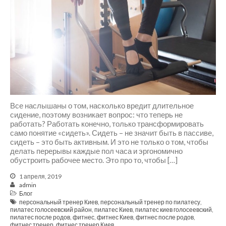
Июль 2021
Июнь 2021
Май 2021
Март 2021
Декабрь 2020
Октябрь 2020
Август 2020
Июль 2020
Все наслышаны о том, насколько вредит длительное
Июнь 2020
сидение, поэтому возникает вопрос: что теперь не
Март 2020
работать? Работать конечно, только трансформировать
само понятие «сидеть». Сидеть – не значит быть в пассиве,
Январь 2020
сидеть – это быть активным. И это не только о том, чтобы
Декабрь 2019
делать перерывы каждые пол часа и эргономично
обустроить рабочее место. Это про то, чтобы […]
Октябрь 2019
Сентябрь 2019
1 апреля, 2019
admin
Август 2019
Блог
Июль 2019
персональный тренер Киев
,
персональный тренер по пилатесу
,
пилатес голосеевский район
,
пилатес Киев
,
пилатес киев голосеевский
,
Апрель 2019
пилатес после родов
,
фитнес
,
фитнес Киев
,
фитнес после родов
,
фитнес тренер
,
фитнес тренер Киев
Март 2019