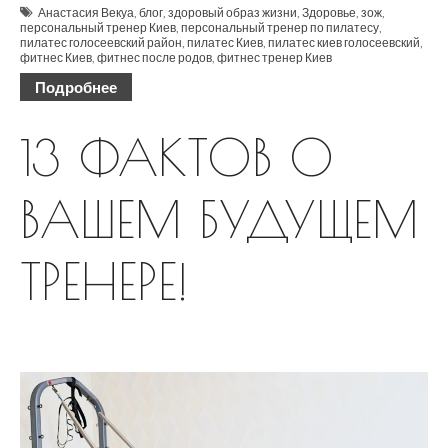
Анастасия Векуа
,
блог
,
здоровый образ жизни
,
Здоровье
,
зож
,
персональный тренер Киев
,
персональный тренер по пилатесу
,
пилатес голосеевский район
,
пилатес Киев
,
пилатес киев голосеевский
,
фитнес Киев
,
фитнес после родов
,
фитнес тренер Киев
Подробнее
13 ФАКТОВ О
ВАШЕМ БУДУЩЕМ
ТРЕНЕРЕ!