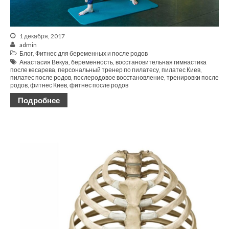
1 декабря, 2017
admin
Блог
,
Фитнес для беременных и после родов
Анастасия Векуа
,
беременность
,
восстановительная гимнастика
после кесарева
,
персональный тренер по пилатесу
,
пилатес Киев
,
пилатес после родов
,
послеродовое восстановление
,
тренировки после
родов
,
фитнес Киев
,
фитнес после родов
Подробнее