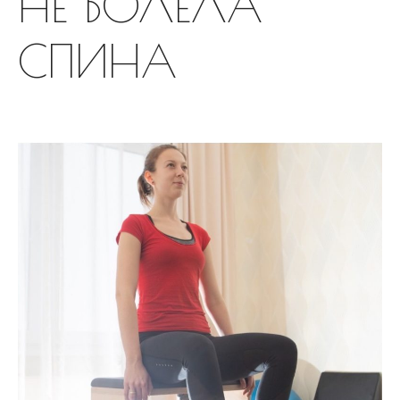
НЕ БОЛЕЛА
Сдерживаться – вредно! |Тело
- хранилище норм
к записи
СПИНА
Пилатес на тренажере Wunda
Chair
Обогащенная среда. Как
продлить себе жизнь. |
Стимулы среды
к записи
Пилатес на тренажере Wunda
Chair
Программа оздоровления “10
шагов Гуа Ша” поддержка
организму
к записи
ВРЕДНАЯ
ПРИВЫЧКА — ХОЗЯИН ИЛИ
РАБ?
Февраль 2022
Декабрь 2021
Ноябрь 2021
Сентябрь 2021
Август 2021