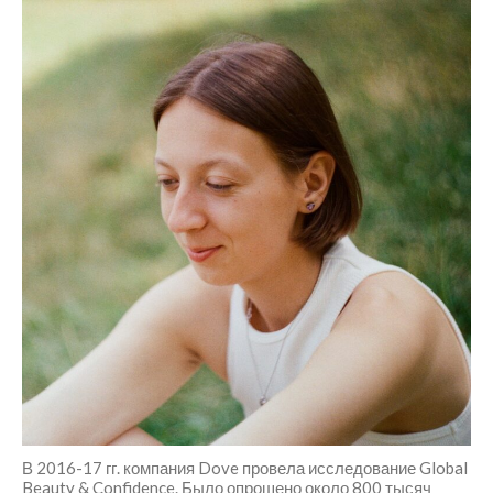
Для беременных
Тренировки для беременных
Послеродовое
восстановление
Соматика
О тренере
Блог
Русский
Русский
English
Українська
В 2016-17 гг. компания Dove провела исследование Global
Beauty & Confidence. Было опрошено около 800 тысяч
Как расслабить диафрагму?