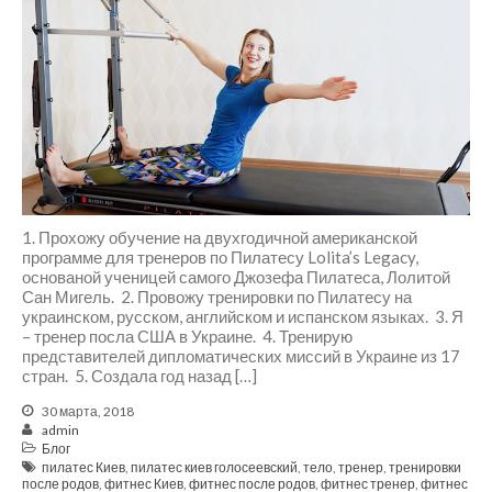
1. Прохожу обучение на двухгодичной американской
программе для тренеров по Пилатесу Lolita’s Legacy,
основаной ученицей самого Джозефа Пилатеса, Лолитой
Сан Мигель. 2. Провожу тренировки по Пилатесу на
украинском, русском, английском и испанском языках. 3. Я
– тренер посла США в Украине. 4. Тренирую
представителей дипломатических миссий в Украине из 17
стран. 5. Создала год назад […]
30 марта, 2018
admin
Блог
пилатес Киев
,
пилатес киев голосеевский
,
тело
,
тренер
,
тренировки
после родов
,
фитнес Киев
,
фитнес после родов
,
фитнес тренер
,
фитнес