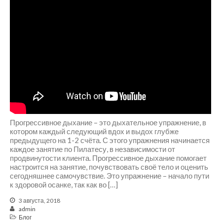
Март 2017
Ноябрь 2016
Блог
Книги
События
Фитнес для беременных и
после родов
Прогрессивное дыхание – это дыхательное упражнение, в
котором каждый следующий вдох и выдох глубже
предыдущего на 1-2 счёта. С этого упражнения начинается
каждое занятие по Пилатесу, в независимости от
Войти
продвинутости клиента. Прогрессивное дыхание помогает
Лента записей
настроится на занятие, почувствовать своё тело и оценить
сегодняшнее самочувствие. Это упражнение – начало пути
Лента комментариев
к здоровой осанке, так как во […]
WordPress.org
3 августа, 2018
admin
Блог