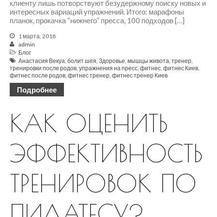
клиенту лишь потворствуют безудержному поиску новых и
интересных вариаций упражнений. Итого: марафоны
планок, прокачка “нижнего” пресса, 100 подходов […]
1 марта, 2018
admin
Блог
Анастасия Векуа
,
болит шея
,
Здоровье
,
мышцы живота
,
тренер
,
тренировки после родов
,
упражнения на пресс
,
фитнес
,
фитнес Киев
,
фитнес после родов
,
фитнес тренер
,
фитнес тренер Киев
Подробнее
КАК ОЦЕНИТЬ
ЭФФЕКТИВНОСТЬ
ТРЕНИРОВОК ПО
ПИЛАТЕСУ?