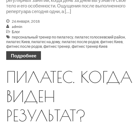
тело и его особенности. Ощущения после выполненного
репертуара сегодня одни, а […]
26 января, 2018
admin
Блог
персональный тренер по пилатесу
,
пилатес голосеевский район
,
пилатес Киев
,
пилатес на дому
,
пилатес после родов
,
фитнес Киев
,
фитнес после родов
,
фитнес тренер
,
фитнес тренер Киев
Подробнее
ПИЛАТЕС. КОГДА
ВИДЕН
РЕЗУЛЬТАТ?