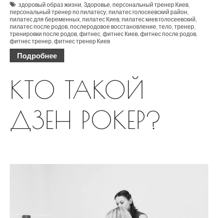
здоровый образ жизни
,
Здоровье
,
персональный тренер Киев
,
персональный тренер по пилатесу
,
пилатес голосеевский район
,
пилатес для беременных
,
пилатес Киев
,
пилатес киев голосеевский
,
пилатес после родов
,
послеродовое восстановление
,
тело
,
тренер
,
тренировки после родов
,
фитнес
,
фитнес Киев
,
фитнес после родов
,
фитнес тренер
,
фитнес тренер Киев
Подробнее
КТО ТАКОЙ
ДЗЕН РОКЕР?