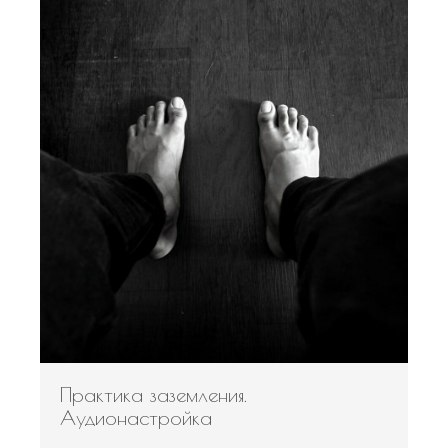
Практика заземления.
Аудионастройка