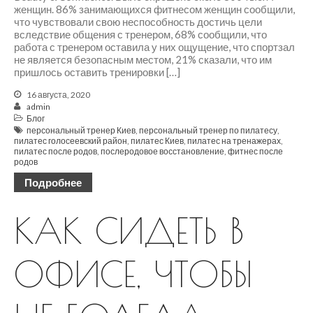
женщин. 86% занимающихся фитнесом женщин сообщили,
Как вернуть чувствительность
что чувствовали свою неспособность достичь цели
живота?
вследствие общения с тренером, 68% сообщили, что
ПРИНЦИПЫ РЕГУЛЯРНЫХ
работа с тренером оставила у них ощущение, что спортзал
ТРЕНИРОВОК (можно
не является безопасным местом, 21% сказали, что им
подставить любое занятие
пришлось оставить тренировки […]
Практика заземления.
16 августа, 2020
Аудионастройка
admin
Упражнение для снятия
Блог
напряжения с мышц глаз.
персональный тренер Киев
,
персональный тренер по пилатесу
,
пилатес голосеевский район
,
пилатес Киев
,
пилатес на тренажерах
,
пилатес после родов
,
послеродовое восстановление
,
фитнес после
родов
Подробнее
Почему болит шея во время
упражнений на пресс? |
Анастасия Векуа -
КАК СИДЕТЬ В
Персональный тренер
пилатес Киев
к записи
Качаю
пресс – болит шея
ОФИСЕ, ЧТОБЫ
Качаю пресс – болит шея |
Качаю пресс - надувается
живот
к записи
Пилатес на
реформере – волшебство
движения