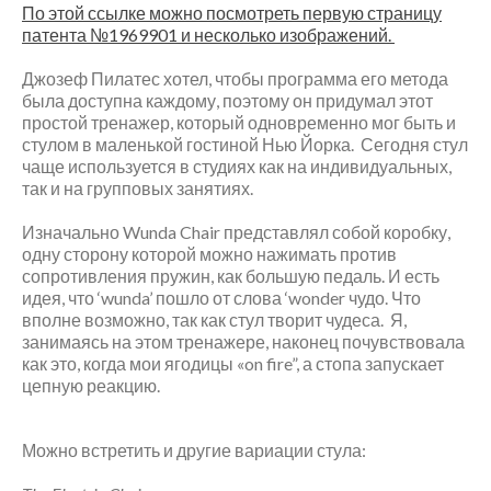
По этой ссылке можно посмотреть первую страницу
Декабрь 2020
патента №1969901 и несколько изображений.
Октябрь 2020
Август 2020
Джозеф Пилатес хотел, чтобы программа его метода
была доступна каждому, поэтому он придумал этот
Июль 2020
простой тренажер, который одновременно мог быть и
Июнь 2020
стулом в маленькой гостиной Нью Йорка. Сегодня стул
Март 2020
чаще используется в студиях как на индивидуальных,
так и на групповых занятиях.
Январь 2020
Декабрь 2019
Изначально Wunda Chair представлял собой коробку,
Октябрь 2019
одну сторону которой можно нажимать против
Сентябрь 2019
сопротивления пружин, как большую педаль. И есть
идея, что ‘wunda’ пошло от слова ‘wonder чудо. Что
Август 2019
вполне возможно, так как стул творит чудеса. Я,
Июль 2019
занимаясь на этом тренажере, наконец почувствовала
Апрель 2019
как это, когда мои ягодицы «on fire”, а стопа запускает
цепную реакцию.
Март 2019
Декабрь 2018
Октябрь 2018
Можно встретить и другие вариации стула:
Август 2018