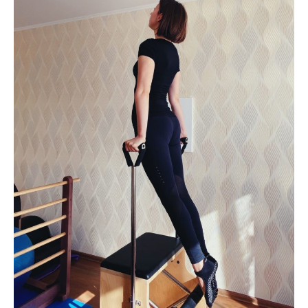
Соматика
О тренере
Блог
Русский
Русский
English
Українська
Как расслабить диафрагму?
Как вернуть чувствительность
живота?
ПРИНЦИПЫ РЕГУЛЯРНЫХ
ТРЕНИРОВОК (можно