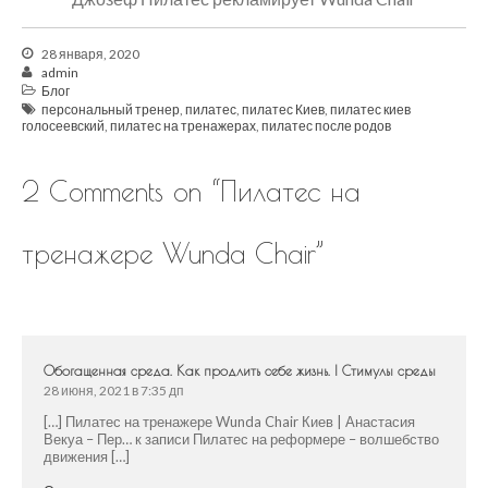
28 января, 2020
admin
Блог
персональный тренер
,
пилатес
,
пилатес Киев
,
пилатес киев
голосеевский
,
пилатес на тренажерах
,
пилатес после родов
2 Comments on “
Пилатес на
тренажере Wunda Chair
”
Обогащенная среда. Как продлить себе жизнь. | Стимулы среды
28 июня, 2021 в 7:35 дп
[…] Пилатес на тренажере Wunda Chair Киев | Анастасия
Векуа – Пер… к записи Пилатес на реформере – волшебство
движения […]