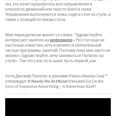
тех, кто хочет проработать все направления и
Блог
плоскости движений или просто боится скуки.
Упражнения выполняются лежа, сидя и стоя на стуле, а
Книги
также с позиций по бокам стула.
События
Фитнес для беременных и
после родов
Мне периодически звонят со слова: “Здравствуйте,
интересуют занятия на
реформере
.» Но стул еще не
настолько известен, хоть и является обязательной
частью программы занятий. Поэтому пока мне никто не
Войти
звонил «Здравствуйте, хочу заниматься Пилатес на
стуле» Так что у вас есть шанс быть первой_ым.
Лента записей
Лента комментариев
WordPress.org
Хотя Джозеф Пилатес в рекламе Pilates Wunda Chair™
утверждал:
It Needs No Artificial
Stimulent [sic] in the
form of Expensive Advertising – it Advertises itself!