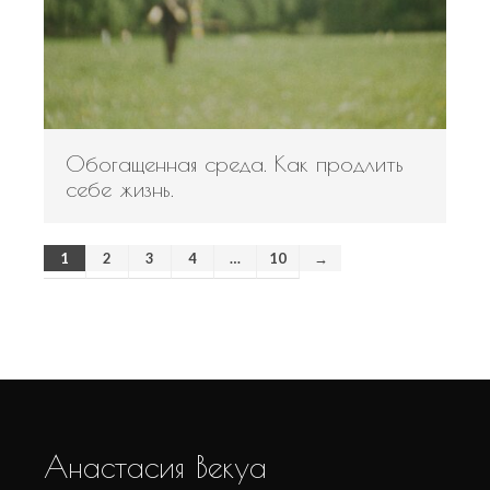
Обогащенная среда. Как продлить
себе жизнь.
1
2
3
4
…
10
→
Анастасия Векуа