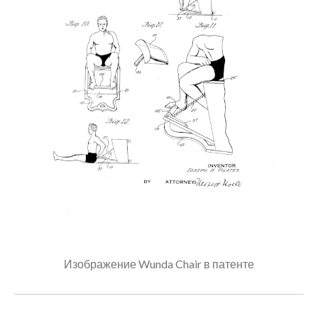
продлить себе жизнь. |
Стимулы среды
к записи
Пилатес на тренажере Wunda
Chair
Программа оздоровления “10
шагов Гуа Ша” поддержка
организму
к записи
ВРЕДНАЯ
ПРИВЫЧКА — ХОЗЯИН ИЛИ
РАБ?
Февраль 2022
Декабрь 2021
Ноябрь 2021
Сентябрь 2021
Август 2021
Июль 2021
Изображение Wunda Chair в патенте
Июнь 2021
Май 2021
Март 2021