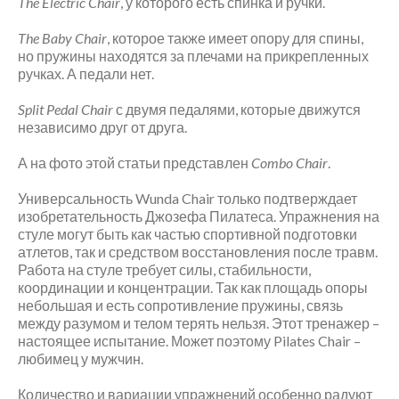
The Electric Chair
, у которого есть спинка и ручки.
Июль 2018
Июнь 2018
The Baby Chair
, которое также имеет опору для спины,
Май 2018
но пружины находятся за плечами на прикрепленных
ручках. А педали нет.
Март 2018
Февраль 2018
Split Pedal Chair
с двумя педалями, которые движутся
Январь 2018
независимо друг от друга.
Декабрь 2017
А на фото этой статьи представлен
Combo Chair
.
Ноябрь 2017
Октябрь 2017
Универсальность Wunda Chair только подтверждает
Сентябрь 2017
изобретательность Джозефа Пилатеса. Упражнения на
стуле могут быть как частью спортивной подготовки
Август 2017
атлетов, так и средством восстановления после травм.
Июль 2017
Работа на стуле требует силы, стабильности,
Июнь 2017
координации и концентрации. Так как площадь опоры
Май 2017
небольшая и есть сопротивление пружины, связь
между разумом и телом терять нельзя. Этот тренажер –
Март 2017
настоящее испытание. Может поэтому Pilates Chair –
Ноябрь 2016
любимец у мужчин.
Количество и вариации упражнений особенно радуют