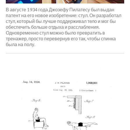
подставить любое занятие
Практика заземления.
В августе 1934 года Джозефу Пилатесу был выдан
Аудионастройка
патент на его новое изобретение: стул. Он разработал
Упражнение для снятия
стул, который бы лучше поддерживал тело и мог бы
напряжения с мышц глаз.
обеспечить больше отдыха и расслабления.
Одновременно стул можно было превратить в
тренажер, просто перевернув его так, чтобы спинка
была на полу.
Почему болит шея во время
упражнений на пресс? |
Анастасия Векуа -
Персональный тренер
пилатес Киев
к записи
Качаю
пресс – болит шея
Качаю пресс – болит шея |
Качаю пресс - надувается
живот
к записи
Пилатес на
реформере – волшебство
движения
Сдерживаться – вредно! |Тело
- хранилище норм
к записи
Пилатес на тренажере Wunda
Chair
Обогащенная среда. Как