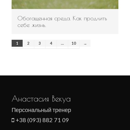
Обогащенная среда. Как продлить
себе жизнь.
1
2
3
4
…
10
→
Анастасия Векуа
Персональный тренер
+38 (093) 882 71 09