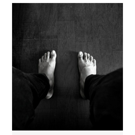
Фитнес для беременных и
после родов
Войти
Лента записей
Лента комментариев
WordPress.org