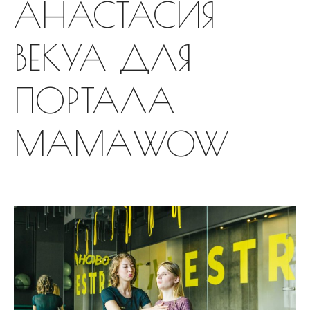
АНАСТАСИЯ
Русский
English
ВЕКУА ДЛЯ
Українська
ПОРТАЛА
МАМАWOW
Как расслабить диафрагму?
Как вернуть чувствительность
живота?
ПРИНЦИПЫ РЕГУЛЯРНЫХ
ТРЕНИРОВОК (можно
подставить любое занятие
Практика заземления.
Аудионастройка
Упражнение для снятия
напряжения с мышц глаз.