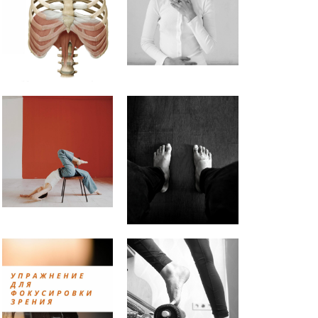
Как расслабить диафрагму?
Как вернуть чувствительность
живота?
ПРИНЦИПЫ РЕГУЛЯРНЫХ
ТРЕНИРОВОК (можно
подставить любое занятие
Практика заземления.
Аудионастройка
Упражнение для снятия
напряжения с мышц глаз.
Почему болит шея во время
упражнений на пресс? |
Анастасия Векуа -