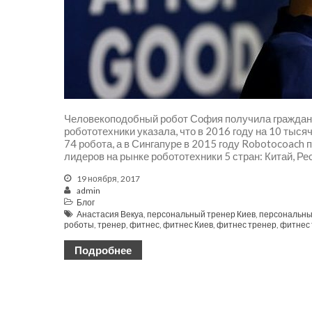
Человекоподобный робот София получила граждан
робототехники указала, что в 2016 году на 10 тыс
74 робота, а в Сингапуре в 2015 году Robotocoach
лидеров на рынке робототехники 5 стран: Китай, Ре
19 ноября, 2017
admin
Блог
Анастасия Векуа
,
персональный тренер Киев
,
персональны
роботы
,
тренер
,
фитнес
,
фитнес Киев
,
фитнес тренер
,
фитнес 
Подробнее