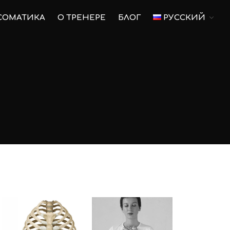
СОМАТИКА
О ТРЕНЕРЕ
БЛОГ
РУССКИЙ
Главная
Пилатес
Пилатес на оборудовании
Для беременных
Тренировки для беременных
Послеродовое
восстановление
Соматика
О тренере
Блог
Русский
Русский
English
Українська