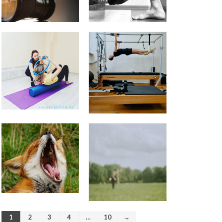
Персональный тренер
пилатес Киев
к записи
Качаю
пресс – болит шея
Качаю пресс – болит шея |
Качаю пресс - надувается
живот
к записи
Пилатес на
реформере – волшебство
движения
Сдерживаться – вредно! |Тело
- хранилище норм
к записи
Пилатес на тренажере Wunda
Chair
Обогащенная среда. Как
продлить себе жизнь. |
Стимулы среды
к записи
Пилатес на тренажере Wunda
Chair
Программа оздоровления “10
шагов Гуа Ша” поддержка
организму
к записи
ВРЕДНАЯ
ПРИВЫЧКА — ХОЗЯИН ИЛИ
РАБ?
1
2
3
4
…
10
→