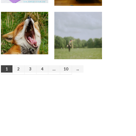
Персональный тренер
пилатес Киев
к записи
Качаю
пресс – болит шея
Качаю пресс – болит шея |
Качаю пресс - надувается
живот
к записи
Пилатес на
реформере – волшебство
движения
Сдерживаться – вредно! |Тело
- хранилище норм
к записи
Пилатес на тренажере Wunda
Chair
1
2
3
4
…
10
→
Обогащенная среда. Как
продлить себе жизнь. |
Стимулы среды
к записи
Пилатес на тренажере Wunda
Chair
Программа оздоровления “10
шагов Гуа Ша” поддержка
организму
к записи
ВРЕДНАЯ
ПРИВЫЧКА — ХОЗЯИН ИЛИ
РАБ?