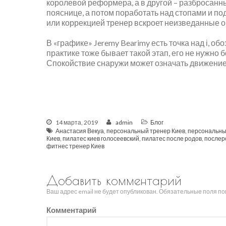
королевой реформера, а в другой – разбросан
пояснице, а потом поработать над стопами и п
или коррекцией тренер вскроет неизведанные 
⠀
В «графике» Jeremy Bearimy есть точка над і, о
практике тоже бывает такой этап, его не нужно б
Спокойствие снаружи может означать движение в
14 марта, 2019
admin
Блог
Анастасия Векуа
,
персональный тренер Киев
,
персональны
Киев
,
пилатес киев голосеевский
,
пилатес после родов
,
послер
фитнес тренер Киев
Добавить комментарий
Ваш адрес email не будет опубликован.
Обязательные поля п
Комментарий