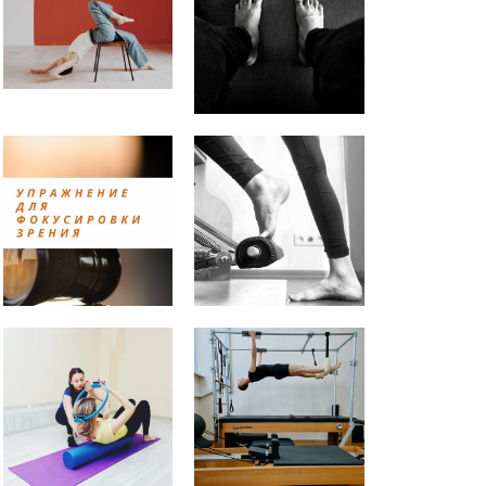
Как расслабить диафрагму?
Как вернуть чувствительность
живота?
ПРИНЦИПЫ РЕГУЛЯРНЫХ
ТРЕНИРОВОК (можно
подставить любое занятие
Практика заземления.
Аудионастройка
Упражнение для снятия
напряжения с мышц глаз.
Почему болит шея во время
упражнений на пресс? |
Анастасия Векуа -