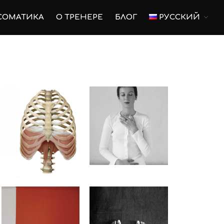
СОМАТИКА
О ТРЕНЕРЕ
БЛОГ
РУССКИЙ
Главная
Пилатес
Пилатес на оборудовании
Для беременных
Тренировки для беременных
Послеродовое
восстановление
Соматика
О тренере
Блог
Русский
Русский
English
Українська