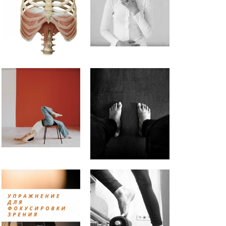
Как расслабить диафрагму?
Как вернуть чувствительность
живота?
ПРИНЦИПЫ РЕГУЛЯРНЫХ
ТРЕНИРОВОК (можно
подставить любое занятие
Практика заземления.
Аудионастройка
Упражнение для снятия
напряжения с мышц глаз.
Почему болит шея во время
упражнений на пресс? |
Анастасия Векуа -