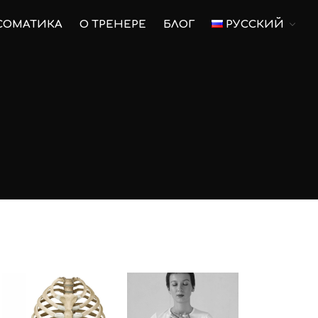
СОМАТИКА
О ТРЕНЕРЕ
БЛОГ
РУССКИЙ
Главная
Пилатес
Пилатес на оборудовании
Для беременных
Тренировки для беременных
Послеродовое
восстановление
Соматика
О тренере
Блог
Русский
Русский
English
Українська