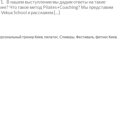
7/1. В нашем выступлении мы дадим ответы на такие
чинг? Что такое метод Pilates+Coaching? Мы представим
Vekua School и расскажем […]
ерсональный тренер Киев
,
пилатес
,
Спикеры
,
Фестиваль
,
фитнес Киев
,