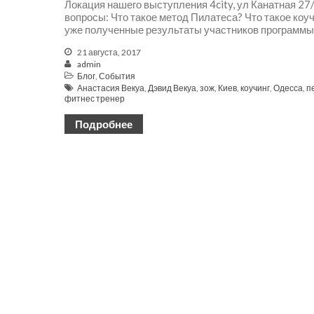
Локация нашего выступления 4city, ул Канатная 2
вопросы: Что такое метод Пилатеса? Что такое коу
уже полученные результаты участников программы 
21 августа, 2017
admin
Блог
,
События
Анастасия Векуа
,
Дэвид Векуа
,
зож
,
Киев
,
коучинг
,
Одесса
,
п
фитнес тренер
Подробнее