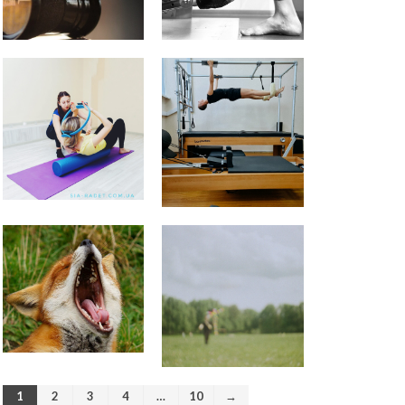
Персональный тренер
пилатес Киев
к записи
Качаю
пресс – болит шея
Качаю пресс – болит шея |
Качаю пресс - надувается
живот
к записи
Пилатес на
реформере – волшебство
движения
Сдерживаться – вредно! |Тело
- хранилище норм
к записи
Пилатес на тренажере Wunda
Chair
Обогащенная среда. Как
продлить себе жизнь. |
Стимулы среды
к записи
Пилатес на тренажере Wunda
Chair
Программа оздоровления “10
шагов Гуа Ша” поддержка
организму
к записи
ВРЕДНАЯ
ПРИВЫЧКА — ХОЗЯИН ИЛИ
РАБ?
1
2
3
4
…
10
→