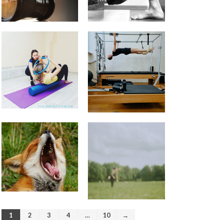
Персональный тренер
пилатес Киев
к записи
Качаю
пресс – болит шея
Качаю пресс – болит шея |
Качаю пресс - надувается
живот
к записи
Пилатес на
реформере – волшебство
движения
Сдерживаться – вредно! |Тело
- хранилище норм
к записи
Пилатес на тренажере Wunda
Chair
Обогащенная среда. Как
продлить себе жизнь. |
Стимулы среды
к записи
Пилатес на тренажере Wunda
Chair
Программа оздоровления “10
шагов Гуа Ша” поддержка
организму
к записи
ВРЕДНАЯ
ПРИВЫЧКА — ХОЗЯИН ИЛИ
РАБ?
1
2
3
4
…
10
→