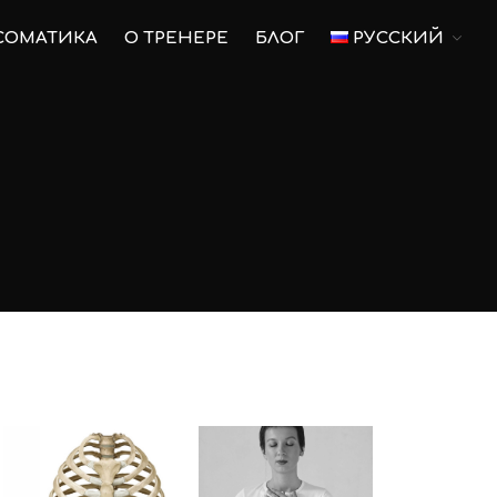
СОМАТИКА
О ТРЕНЕРЕ
БЛОГ
РУССКИЙ
Главная
Пилатес
Пилатес на оборудовании
Для беременных
Тренировки для беременных
Послеродовое
восстановление
Соматика
О тренере
Блог
Русский
Русский
English
Українська