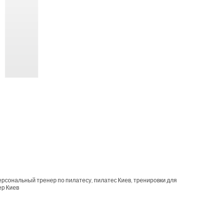
ерсональный тренер по пилатесу
,
пилатес Киев
,
тренировки для
ер Киев