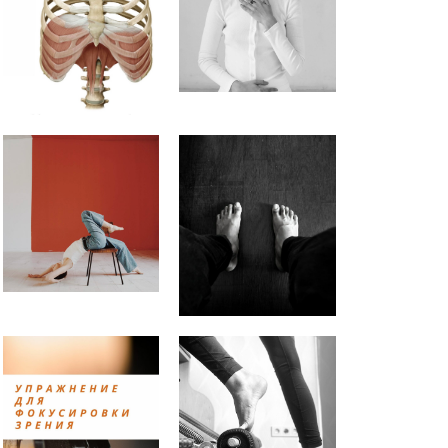
Как расслабить диафрагму?
Как вернуть чувствительность
живота?
ПРИНЦИПЫ РЕГУЛЯРНЫХ
ТРЕНИРОВОК (можно
подставить любое занятие
Практика заземления.
Аудионастройка
Упражнение для снятия
напряжения с мышц глаз.
Почему болит шея во время
упражнений на пресс? |
Анастасия Векуа -