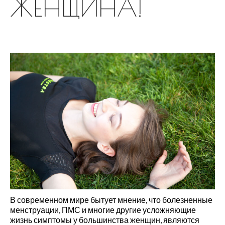
ЖЕНЩИНА!
Русский
Русский
English
Українська
Как расслабить диафрагму?
Как вернуть чувствительность
живота?
ПРИНЦИПЫ РЕГУЛЯРНЫХ
ТРЕНИРОВОК (можно
подставить любое занятие
В современном мире бытует мнение, что болезненные
Практика заземления.
менструации, ПМС и многие другие усложняющие
Аудионастройка
жизнь симптомы у большинства женщин, являются