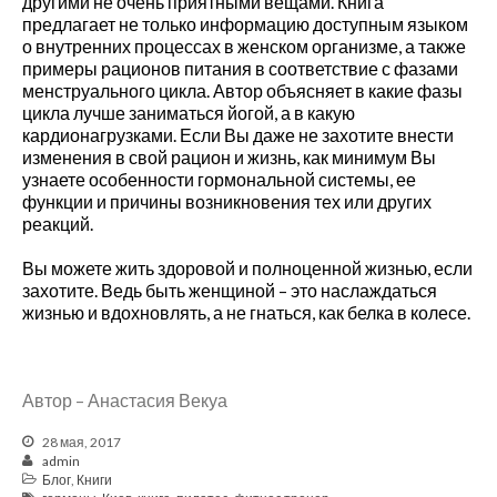
другими не очень приятными вещами. Книга
предлагает не только информацию доступным языком
Программа оздоровления “10
шагов Гуа Ша” поддержка
о внутренних процессах в женском организме, а также
организму
к записи
ВРЕДНАЯ
примеры рационов питания в соответствие с фазами
ПРИВЫЧКА — ХОЗЯИН ИЛИ
менструального цикла. Автор объясняет в какие фазы
РАБ?
цикла лучше заниматься йогой, а в какую
кардионагрузками. Если Вы даже не захотите внести
изменения в свой рацион и жизнь, как минимум Вы
узнаете особенности гормональной системы, ее
Февраль 2022
функции и причины возникновения тех или других
Декабрь 2021
реакций.
Ноябрь 2021
Вы можете жить здоровой и полноценной жизнью, если
Сентябрь 2021
захотите. Ведь быть женщиной – это наслаждаться
Август 2021
жизнью и вдохновлять, а не гнаться, как белка в колесе.
Июль 2021
Июнь 2021
Май 2021
Автор – Анастасия Векуа
Март 2021
28 мая, 2017
Декабрь 2020
admin
Октябрь 2020
Блог
,
Книги