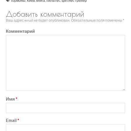
гормоны
,
Киев
,
книга
,
пилатес
,
фитнес тренер
Август 2020
Июль 2020
Добавить комментарий
Июнь 2020
Ваш адрес email не будет опубликован.
Обязательные поля помечены
*
Март 2020
Комментарий
Январь 2020
Декабрь 2019
Октябрь 2019
Сентябрь 2019
Август 2019
Июль 2019
Апрель 2019
Март 2019
Декабрь 2018
Имя
*
Октябрь 2018
Август 2018
Июль 2018
Email
*
Июнь 2018
Май 2018