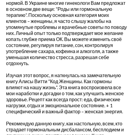
Упражнение для снятия
нормой. В Украине многие гинекологи Вам предложат
напряжения с мышц глаз.
в основном две вещи: “Роды или гормональную
терапию”. Поскольку основная категория моих
клиентов – женщины, я часто слышу жалобы на
упомянутые проблемы и врачебные советы по поводу
них. Личный опыт только подтверждает мое желание
Почему болит шея во время
упражнений на пресс? |
копать глубже приема ОК. Вы можете изменить своё
Анастасия Векуа -
состояние, регулируя питание, сон, контролируя
Персональный тренер
употребление сахара, кофеина и алкоголя, а также
пилатес Киев
к записи
Качаю
уменьшая количество стресса, разрешая себе
пресс – болит шея
отдохнуть.
Качаю пресс – болит шея |
Качаю пресс - надувается
Изучая этот вопрос, я наткнулась на замечательную
живот
к записи
Пилатес на
реформере – волшебство
книгу Алисы Витти “Код Женщины. Как гормоны
движения
влияют на нашу жизнь”. Эта книга воспроизвела все
Сдерживаться – вредно! |Тело
мои наработки и догадки о том, как улучшить женское
- хранилище норм
к записи
здоровье. Рецепт как всегда прост: еда, физические
Пилатес на тренажере Wunda
нагрузки, отдых и эмоциональное состояние. + 1
Chair
специфический и важный фактор – женская энергия.
Обогащенная среда. Как
продлить себе жизнь. |
Рекомендую данную книгу, как настольную, всем, кто
Стимулы среды
к записи
страдает гормональным дисбалансом, бесплодием и
Пилатес на тренажере Wunda
Chair