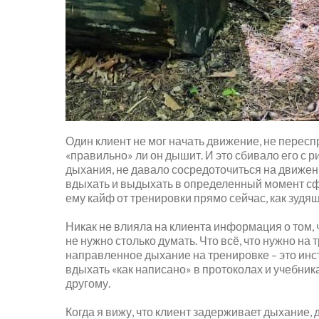
Один клиент не мог начать движение, не переспр
«правильно» ли он дышит. И это сбивало его с 
дыхания, не давало сосредоточиться на движен
вдыхать и выдыхать в определенный момент сф
ему кайф от тренировки прямо сейчас, как зудящ
⠀
Никак не влияла на клиента информация о том, 
не нужно столько думать. Что всё, что нужно на 
направленное дыхание на тренировке – это инст
вдыхать «как написано» в протоколах и учебника
другому.
⠀
Когда я вижу, что клиент задерживает дыхание, 