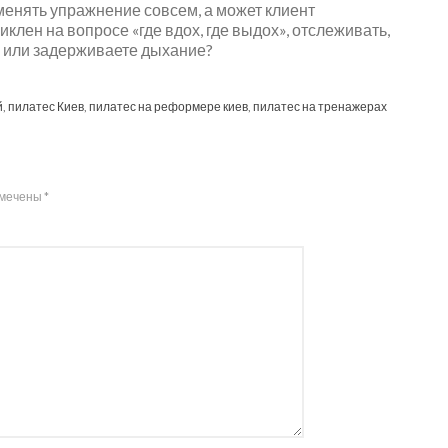
менять упражнение совсем, а может клиент
иклен на вопросе «где вдох, где выдох», отслеживать,
 или задерживаете дыхание?
й
,
пилатес Киев
,
пилатес на реформере киев
,
пилатес на тренажерах
омечены
*