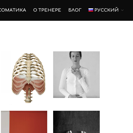
СОМАТИКА
О ТРЕНЕРЕ
БЛОГ
РУССКИЙ
Главная
Пилатес
Пилатес на оборудовании
Для беременных
Тренировки для беременных
Послеродовое
восстановление
Соматика
О тренере
Блог
Русский
Русский
English
Українська