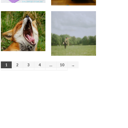
Анастасия Векуа -
Персональный тренер
пилатес Киев
к записи
Качаю
пресс – болит шея
Качаю пресс – болит шея |
Качаю пресс - надувается
живот
к записи
Пилатес на
реформере – волшебство
движения
Сдерживаться – вредно! |Тело
- хранилище норм
к записи
Пилатес на тренажере Wunda
Chair
1
2
3
4
…
10
→
Обогащенная среда. Как
продлить себе жизнь. |
Стимулы среды
к записи
Пилатес на тренажере Wunda
Chair
Программа оздоровления “10
шагов Гуа Ша” поддержка
организму
к записи
ВРЕДНАЯ
ПРИВЫЧКА — ХОЗЯИН ИЛИ
РАБ?