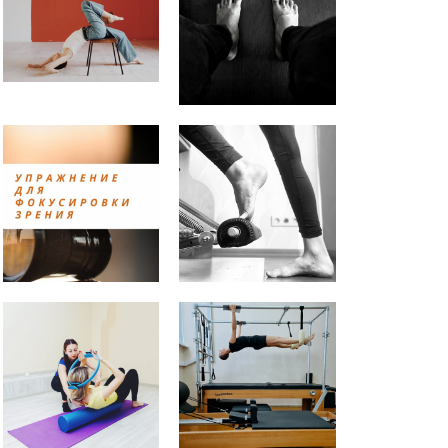
Как расслабить диафрагму?
Как вернуть чувствительность
живота?
ПРИНЦИПЫ РЕГУЛЯРНЫХ
ТРЕНИРОВОК (можно
подставить любое занятие
Практика заземления.
Аудионастройка
Упражнение для снятия
напряжения с мышц глаз.
Почему болит шея во время
упражнений на пресс? |